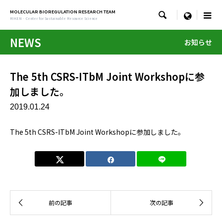
MOLECULAR BIOREGULATION RESEARCH TEAM

menu
RIKEN · Center for Sustainable Resource Science
NEWS
お知らせ
The 5th CSRS-ITbM Joint Workshopに参
加しました。
2019.01.24
The 5th CSRS-ITbM Joint Workshopに参加しました。